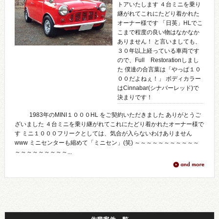
トアいたします ４台ミニを乗り
継がれてこれにたどり着かれた
オーナー様です 「日英」HLでこ
こまで程度の良い物はなかなか
ありません！ と言いましても、
３０年以上経っている車両です
ので、Full Restorationしまし
た 僕達の合言葉は「やっぱ１０
００だよねぇ！」 ボディカラー
はCinnabar(シナバーレッド)で
決まりです！
1983年のMINI１０００HL をご契約いただきました ありがとうご
ざいました ４台ミニを乗り継がれてこれにたどり着かれたオーナー様で
す ミニ１０００フリークとしては、気合が入らないわけありません
www ミニセンターも縮めて「ミニセン」(笑) ～～～～～～～～～～～
～～～～～～～～～...