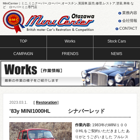
MiniCenter｜ミニ,ミニクーパー,ローバー,オースチン,英国車,販売,修理,レストア,塗装,車検 な
ど ローバーミニ専門店
業務内容
会社情報
CONTACT
TOP
Works
Stock Cars
CAMPAIGN
FRIENDS
NEWS
2023.03.1.
［
Restoration
］
’83y MINI1000HL シナバーレッド
作業内容:
1983年のMINI１００
０HLをご契約いただきました あ
りがとうございました フルレス